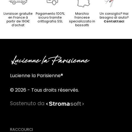
Livraison gratuite
Pagamento 100%
Marchio
Un consiglio? Hai
en France à
sicuro tramite
francese
bisogno di aiuto?
partir de 190€
crittografia SSL
specializzato in
Contattaci
d'achat
bassotti
Lucienne la Parisienne®
© 2026 - Tous droits réservés.
Sostenuto da
RACCOURCI