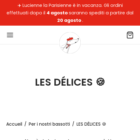
✈️ Lucienne la Parisienne è in vacanza. Gli ordini
effettuati dopo il
4 agosto
saranno spediti a partire dal
20 agosto
.
Back
Back
Back
Back
LES DÉLICES 🍪
OZIO
 I NOSTRI BASSOTTI
I GENITORI DI CANI
LEZIONI
i nostri bassotti
ini, cuscini, cucce, trasportini per auto
ssori
arisienne
 genitori di cani
oons
ivi
pardo
Accueil
/
Per i nostri bassotti
/
LES DÉLICES 🍪
ezioni
d, Coperte, Tappeti
mi Pezzi