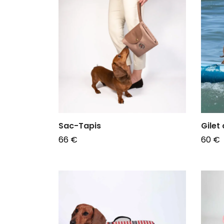
Sac-Tapis
Gilet
66
€
60
€
Choix des options
Choix