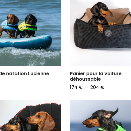
 de natation Lucienne
Panier pour la voiture
déhoussable
Plage
174
€
–
204
€
 des options
de
Choix des options
prix :
174 €
à
204 €