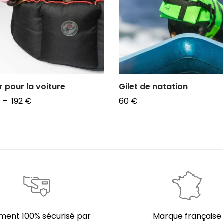
r pour la voiture
Gilet de natation
Plage
–
192
€
60
€
de
 des options
Choix des options
prix :
180 €
à
192 €
ment 100% sécurisé par
Marque française