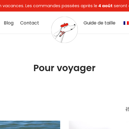
t en vacances. Les commandes passées après le
4 août
seront 
Blog
Contact
Guide de taille
Pour voyager