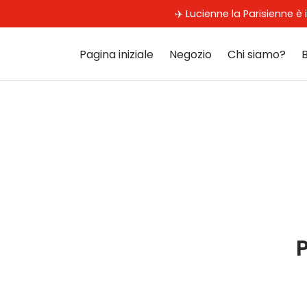
✈️ Lucienne la Parisienne è 
Pagina iniziale
Negozio
Chi siamo?
P