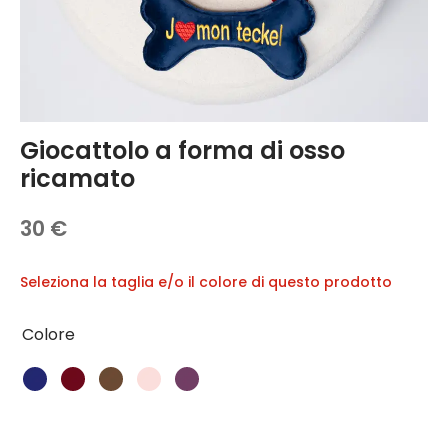
DÉLICES 🍪
igliamento
hi e Accessori
se
Giocattolo a forma di osso
botti da nuoto
ricamato
zagli e collari
30
€
Seleziona la taglia e/o il colore di questo prodotto
Colore