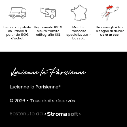
Livraison gratuite
Pagamento 100%
Marchio
Un consiglio? Hai
en France à
sicuro tramite
francese
bisogno di aiuto?
partir de 190€
crittografia SSL
specializzato in
Contattaci
d'achat
bassotti
Lucienne la Parisienne®
© 2026 - Tous droits réservés.
Sostenuto da