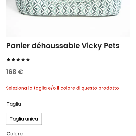
DÉLICES 🍪
igliamento
hi e Accessori
se
Panier déhoussable Vicky Pets
botti da nuoto
Valutato
su 5 su base di
1
recensioni
zagli e collari
168
€
Seleziona la taglia e/o il colore di questo prodotto
Taglia
Taglia unica
Colore