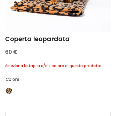
DÉLICES 🍪
igliamento
hi e Accessori
se
Coperta leopardata
botti da nuoto
60
€
zagli e collari
Seleziona la taglia e/o il colore di questo prodotto
Colore