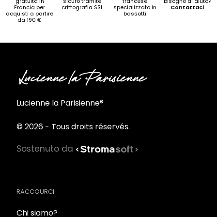
gratuita in
sicuro tramite
francese
bisogno di aiuto?
Francia per
crittografia SSL
specializzato in
Contattaci
acquisti a partire
bassotti
da 190 €
Lucienne la Parisienne®
© 2026 - Tous droits réservés.
Sostenuto da
RACCOURCI
Chi siamo?