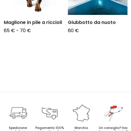
Maglione in pile a riccioli
Giubbotto da nuoto
Fascia
65
€
-
70
€
60
€
di
prezzo:
da
65 € a
70 €
Spedizione
Pagamento 100%
Marchio
Un consiglio? Hai