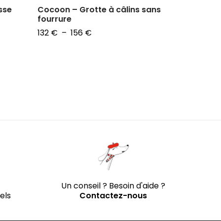
sse
Cocoon – Grotte à câlins sans
Marinière 
fourrure
Parisienne
Plage
132
€
–
156
€
50
€
–
6
de
Choix des options
Choix des 
prix :
132 €
à
156 €
Un conseil ? Besoin d'aide ?
els
Contactez-nous