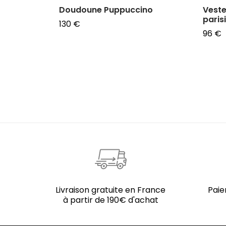
Doudoune Puppuccino
Veste
paris
130
€
96
€
Choix des options
Choix
Livraison gratuite en France
Paie
à partir de 190€ d'achat