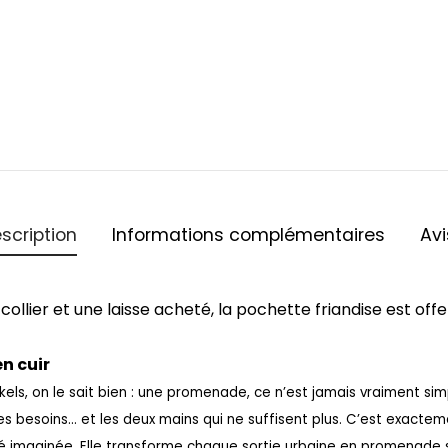
scription
Informations complémentaires
Av
collier et une laisse acheté, la pochette friandise est offe
en cuir
s, on le sait bien : une promenade, ce n’est jamais vraiment simple.
les besoins… et les deux mains qui ne suffisent plus. C’est exactem
té imaginée.
Elle transforme chaque sortie urbaine en promenade s