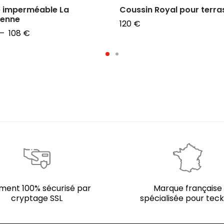
 imperméable La
Coussin Royal pour terra
ienne
120
€
Plage
–
108
€
Ajouter au panier
de
 des options
prix :
96 €
à
108 €
ment 100% sécurisé par
Marque française
cryptage SSL
spécialisée pour teck