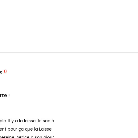
0
is
rte !
 Il y a la laisse, le sac à
ent pour ça que la Laisse
ereine. Grâce à son ajout