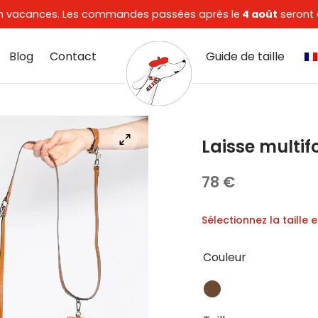
t en vacances. Les commandes passées après le
4 août
seront 
Blog
Contact
Guide de taille
Laisse multif
78
€
Sélectionnez la taille 
Couleur