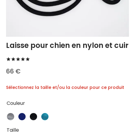
DÉLICES 🍪
ements
ts et Accessoires
s
Laisse pour chien en nylon et cuir
ts de natation
Noté
sur 5 basé sur
3
notations client
ses et colliers
66
€
Sélectionnez la taille et/ou la couleur pour ce produit
Couleur
Taille