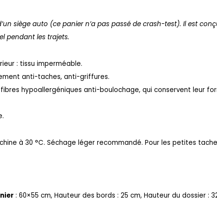
s d’un siège auto (ce panier n’a pas passé de crash-test). Il est co
el pendant les trajets.
rieur : tissu imperméable.
lement anti-taches, anti-griffures.
 fibres hypoallergéniques anti-boulochage, qui conservent leur 
e.
hine à 30 °C.
Séchage léger recommandé.
Pour les petites tach
nier
: 60×55 cm,
Hauteur des bords : 25 cm,
Hauteur du dossier : 3