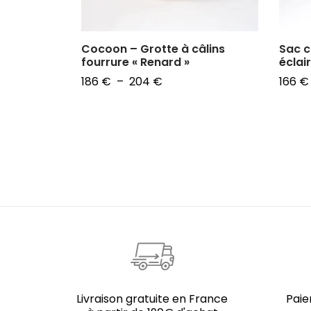
 en coton
Cocoon – Grotte à câlins
Sac c
fourrure « Renard »
éclai
Plage
186
€
–
204
€
166
€
de
Choix des options
Choix
prix :
186 €
à
204 €
Livraison gratuite en France
Paie