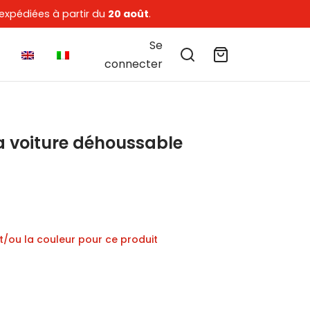
expédiées à partir du
20 août
.
Se
connecter
a voiture déhoussable
 basé sur
1
notation client
lage
de
et/ou la couleur pour ce produit
rix :
74 €
à