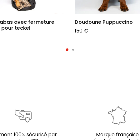
abas avec fermeture
Doudoune Puppuccino
r pour teckel
150
€
Choix des options
 des options
ment 100% sécurisé par
Marque française