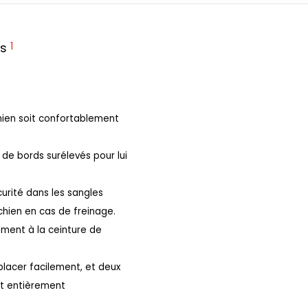
1
is
chien soit confortablement
e de bords surélevés pour lui
écurité dans les sangles
chien en cas de freinage.
ement à la ceinture de
lacer facilement, et deux
 entièrement