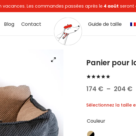
t en vacances. Les commandes passées après le
4 août
seront 
Blog
Contact
Guide de taille
Panier pour l
Noté
sur 5
P
174
€
–
204
€
Sélectionnez la taille 
p
1
Couleur