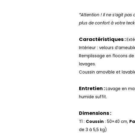
*Attention ! Il ne s’agit pa
plus de confort à votre teck
Caractéristiques :
Exté
Intérieur : velours d’ameub
Remplissage en
flocons de
lavages.
Coussin amovible et lavabl
Entretien :
Lavage en mac
humide suffit.
Dimensions :
T1 :
Coussin
: 50×40 cm,
Pa
de 3 à 5,5 kg)