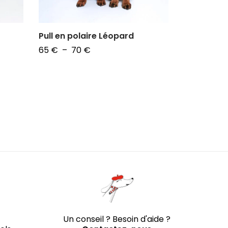
Pull en polaire Léopard
Pull en po
Plage
65
€
–
70
€
65
€
–
7
de
Choix des options
Choix des 
prix :
65 €
à
70 €
Un conseil ? Besoin d'aide ?